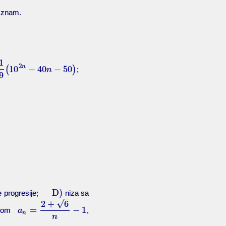
znam.
1
2
n
(
10
−
40
−
50
)
;
n
9
D)
ke progresije;
niza sa
√
2
+
6
=
−
1
anom
,
a
n
n