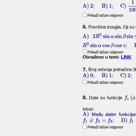
1
A)
2
B)
1
C)
;
;
10
Prikaži tačan odgovor
6.
Površina trougla, čiji su
2
A)
2
sin
sin
sin
R
α
β
2
sin
cos
cos
;
R
α
β
γ
Prikaži tačan odgovor
Obrađeno u temi:
LINK
7.
9
Broj rešenja jednačine
A)
0
B)
1
C)
2
;
;
Prikaži tačan odgovor
8.
(
Date su funkcije
f
x
1
iskaz:
A)
Među datim funkci
≠
=
D)
;
f
f
f
f
1
2
3
1
Prikaži tačan odgovor