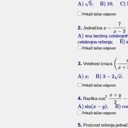
√
A)
5
B)
10
C)
;
;
Prikaži tačan odgovor
7
2.
−
Jednačina
x
−
3
x
A)
ima bezbroj celobroj
E)
celobrojna rešenja;
i
Prikaži tačan odgovor
(
3.
Vrednost izraza
+
x
A)
B)
3
−
2
√
;
x
x
Prikaži tačan odgovor
+
x
y
2
4.
cos
−
Razlika
2
A)
sin
(
−
)
B)
co
;
x
y
Prikaži tačan odgovor
5.
Proizvod rešenja jedna