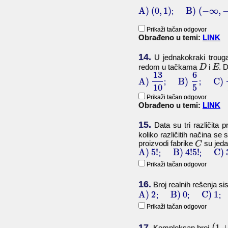
A)
(
0
,
1
)
B)
(
−
∞
,
;
Prikaži tačan odgovor
Obrađeno u temi:
LINK
14.
U jednakokraki trou
redom u tačkama
i
. 
D
E
13
6
A)
B)
C)
;
;
10
5
Prikaži tačan odgovor
Obrađeno u temi:
LINK
15.
Data su tri različita 
koliko različitih načina se
proizvodi fabrike
su jeda
C
A)
5
!
B)
4
!
5
!
C)
;
;
Prikaži tačan odgovor
16.
Broj realnih rešenja s
A)
2
B)
0
C)
1
;
;
Prikaži tačan odgovor
17.
1
Kompleksan broj