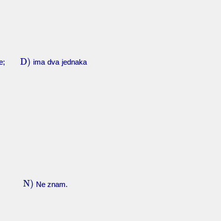
D)
šenje;
ima dva jednaka
N)
;
Ne znam.