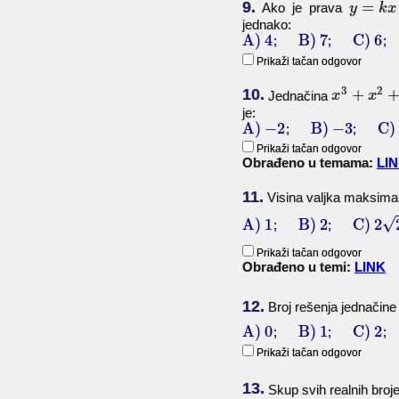
9.
=
Ako je prava
y
k
x
jednako:
A)
4
B)
7
C)
6
;
;
Prikaži tačan odgovor
3
2
10.
+
Jednačina
x
x
je:
A)
−
2
B)
−
3
C)
;
;
Prikaži tačan odgovor
Obrađeno u temama:
LI
11.
Visina valjka maksima
√
A)
1
B)
2
C)
2
;
;
Prikaži tačan odgovor
Obrađeno u temi:
LINK
12.
Broj rešenja jednačin
A)
0
B)
1
C)
2
;
;
Prikaži tačan odgovor
13.
Skup svih realnih bro