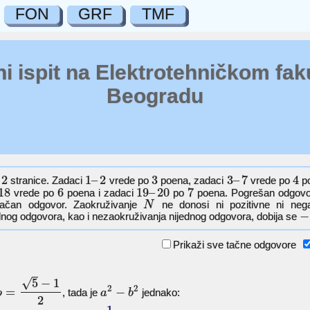
FON
GRF
TMF
i ispit na Elektrotehničkom fak
Beogradu
2
1
–
2
3
3
–
7
4
a
stranice. Zadaci
vrede po
poena, zadaci
vrede po
po
18
6
19
–
20
7
vrede po
poena i zadaci
po
poena. Pogrešan odgovo
tačan odgovor. Zaokruživanje
ne donosi ni pozitivne ni neg
N
−
dnog odgovora, kao i nezaokruživanja nijednog odgovora, dobija se
Prikaži sve tačne odgovore
√
5
−
1
2
2
=
−
, tada je
jednako:
b
a
b
2