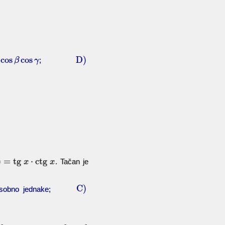
cos
cos
D)
;
β
γ
)
=
tg
⋅
ctg
. Tačan je
x
x
C)
eđusobno jednake;