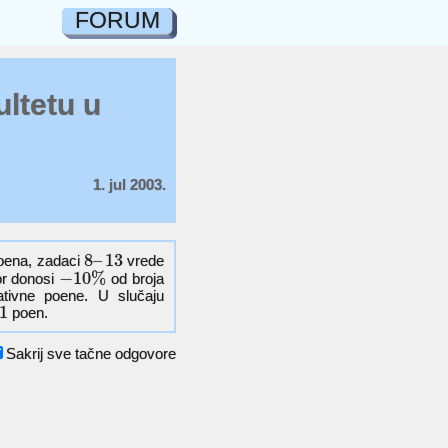
FORUM
ultetu u
1. jul 2003.
8
–
13
ena, zadaci
vrede
−
10
%
r donosi
od broja
ativne poene. U slučaju
1
poen.
Sakrij sve tačne odgovore