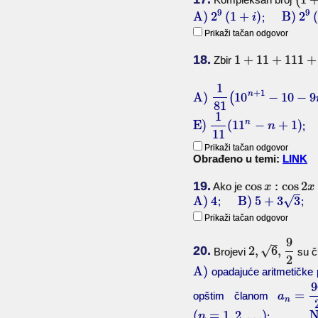
(
9
9
A)
2
(
1
+
)
B)
2
(
;
i
Prikaži tačan odgovor
18.
1
+
11
+
111
+
Zbir
1
+
1
n
A)
(
10
−
10
−
9
81
1
n
E)
(
11
−
+
1
)
n
11
Prikaži tačan odgovor
Obrađeno u temi:
LINK
19.
cos
:
cos
2
Ako je
x
x
√
A)
4
B)
5
+
3
3
;
Prikaži tačan odgovor
9
20.
2
,
6
,
√
Brojevi
su č
2
A)
opadajuće aritmetičk
9
=
opštim članom
a
n
(
=
1
,
2
,
…
)
N
;
n