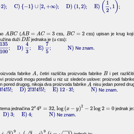
1
(
)
−
2
)
C)
{
−
1
}
∪
[
2
,
+
∞
)
D)
(
1
,
2
)
E)
,
1
;
;
;
2
=
=
3
cm
=
2
cm
gao
(
,
) upisan je krug koj
A
B
C
A
B
A
C
B
C
cm
Dužina duži
jednaka je (u
):
D
E
135
4
7
D)
E)
N)
;
;
;
Ne znam.
100
3
5
proizvoda fabrike
, četiri različita proizvoda fabrike
i pet različi
A
B
 svi proizvodi mogu poređati u niz uz sledeće uslove: proizvodi fabrik
n pored drugog, nikoja dva proizvoda fabrike
nisu jedan pored dru
A
3
!
4
!
5
!
D)
2
!
3
!
4
!
5
!
E)
12
⋅
3
!
N)
;
;
;
Ne znam.
2
y
x
2
4
=
32
log
(
−
)
−
2
log
2
=
0
istema jednačina
,
jednak je:
x
y
D)
3
E)
4
N)
;
;
;
Ne znam.
−
−
−
9
9
√
√
√
+
3
+
3
−
=
−
1
jednak je: