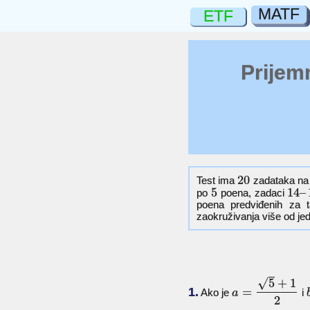
MATF
ETF
Prijemn
20
Test ima
zadataka n
5
14
–
po
poena, zadaci
poena predviđenih za 
zaokruživanja više od je
√
5
+
1
1.
=
Ako je
i
a
2