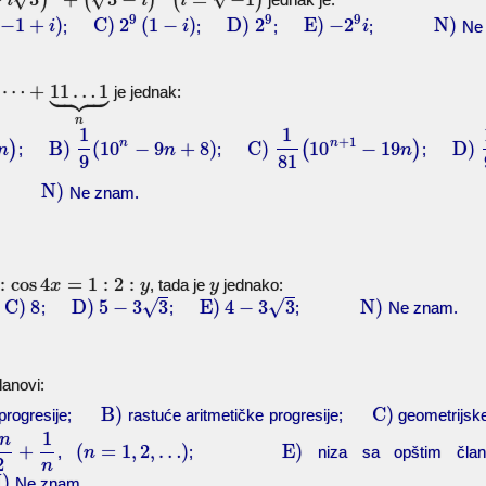
)
(
)
(
)
i
i
i
9
9
9
−
1
+
)
C)
2
(
1
−
)
D)
2
E)
−
2
N)
;
;
;
;
Ne 
i
i
i







⋯
+
11
…
1
je jednak:
n
1
1
+
1
n
n
)
B)
(
10
−
9
+
8
)
C)
(
10
−
19
)
D)
;
;
;
n
n
n
9
81
N)
;
Ne znam.
:
cos
4
=
1
:
2
:
, tada je
jednako:
x
y
y
√
√
C)
8
D)
5
−
3
3
E)
4
−
3
3
N)
;
;
;
;
Ne znam.
lanovi:
B)
C)
e progresije;
rastuće aritmetičke progresije;
geometrijs
1
n
+
(
=
1
,
2
,
…
)
E)
,
;
niza sa opštim čl
n
2
n
)
Ne znam.