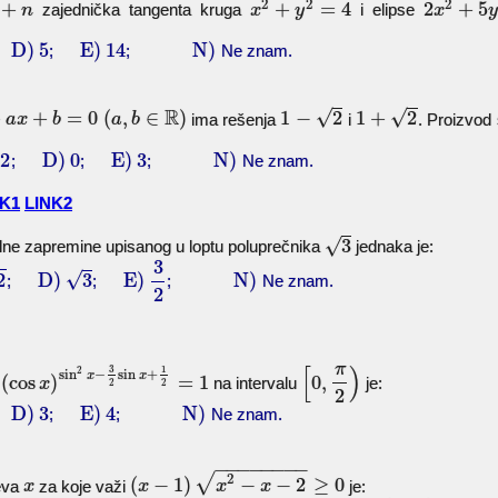
2
2
2
+
+
=
4
2
+
5
zajednička tangenta kruga
i elipse
n
x
y
x
D)
5
E)
14
N)
;
;
;
Ne znam.
R
√
√
+
+
=
0
(
,
∈
)
1
−
2
1
+
2
ima rešenja
i
. Proizvod 
a
x
b
a
b
2
D)
0
E)
3
N)
;
;
;
Ne znam.
NK1
LINK2
√
3
lne zapremine upisanog u loptu poluprečnika
jednaka je:
3
√
2
D)
3
E)
N)
;
;
;
Ne znam.
2
π
[
)
3
1
2
sin
−
sin
+
x
x
(
cos
)
=
1
0
,
e
na intervalu
je:
x
2
2
2
D)
3
E)
4
N)
;
;
;
Ne znam.
−
−
−
−
−
−
−
−
2
√
(
−
1
)
−
−
2
≥
0
jeva
za koje važi
je:
x
x
x
x