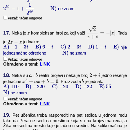
2
2
1
50
2
−
1
+
N)
ne znam
49
2
Prikaži tačan odgovor
√
2
17.
=
−
|
|
Neka je
kompleksan broj za koji važi
. Tada
z
z
+
z
i
¯
¯
¯
2
−
je
jednako:
z
z
A)
−
1
−
3
B)
6
−
C)
2
−
3
D)
1
−
E)
nije
i
i
i
i
N)
jednoznačno određeno
ne znam
Prikaži tačan odgovor
Obrađeno u temi:
LINK
18.
2
+
Neka su
i
realni brojevi i neka je broj
jedno rešenje
a
b
i
3
+
+
=
0
jednačine
. Proizvod
je jednak:
x
a
x
b
a
b
A)
110
B)
−
220
C)
−
20
D)
−
22
E)
55
N)
ne znam
Prikaži tačan odgovor
Obrađeno u temi:
LINK
19.
Pet učenika treba rasporediti na pet stolica u jednom redu
tako da Pera ne sedi na mestima koja su na krajevima reda, a
Žika ne sedi na mestu koje je tačno u sredini. Na koliko načina je