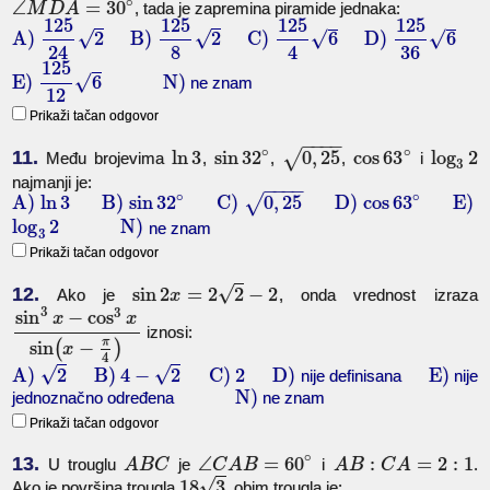
∘
∠
=
30
, tada je zapremina piramide jednaka:
M
D
A
125
125
125
125
√
√
A)
2
B)
2
C)
6
D)
6
√
√
24
8
4
36
125
E)
6
N)
√
ne znam
12
Prikaži tačan odgovor
−
−
−
−
∘
∘
11.
ln
3
sin
32
0
,
25
cos
63
log
2
√
Među brojevima
,
,
,
i
3
najmanji je:
−
−
−
−
∘
∘
A)
ln
3
B)
sin
32
C)
0
,
25
D)
cos
63
E)
√
log
2
N)
ne znam
3
Prikaži tačan odgovor
√
12.
sin
2
=
2
2
−
2
Ako je
, onda vrednost izraza
x
3
3
sin
−
cos
x
x
iznosi:
π
sin
(
−
)
x
4
√
√
A)
2
B)
4
−
2
C)
2
D)
E)
nije definisana
nije
N)
jednoznačno određena
ne znam
Prikaži tačan odgovor
∘
13.
∠
=
60
:
=
2
:
1
U trouglu
je
i
.
A
B
C
C
A
B
A
B
C
A
√
18
3
Ako je površina trougla
, obim trougla je: