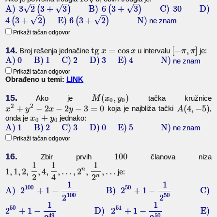
√
√
√
A)
3
2
(
3
+
3
)
B)
6
(
3
+
3
)
C)
30
D)
√
√
4
(
3
+
2
)
E)
6
(
3
+
2
)
N)
ne znam
Prikaži tačan odgovor
14.
tg
=
cos
[
−
,
]
Broj rešenja jednačine
u intervalu
je:
x
x
π
π
A)
0
B)
1
C)
2
D)
3
E)
4
N)
ne znam
Prikaži tačan odgovor
Obrađeno u temi:
LINK
15.
(
,
)
Ako je
tačka kružnice
M
x
y
0
0
2
2
+
−
2
−
2
−
3
=
0
(
4
,
−
5
)
koja je najbliža tački
,
x
y
x
y
A
+
onda je
jednako:
x
y
0
0
A)
1
B)
2
C)
3
D)
0
E)
5
N)
ne znam
Prikaži tačan odgovor
16.
100
Zbir prvih
članova niza
1
1
1
n
1
,
1
,
2
,
,
4
,
,
…
,
2
,
,
…
je:
n
2
4
2
1
1
100
50
A)
2
+
1
−
B)
2
+
1
−
C)
100
50
2
2
1
1
50
51
2
+
1
−
D)
2
+
1
−
E)
50
49