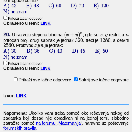
to moguće učiniti?
A)
42
B)
48
C)
60
D)
72
E)
120
N)
ne znam
Prikaži tačan odgovor
Obrađeno u temi:
LINK
20.
(
+
)
n
U razvoju stepena binoma
, gde su
,
realni, a
x
y
x
y
n
320
1280
prirodan broj, drugi sabirak je jednak
, treći je
, a četvrti
2560
. Proizvod
je jednak:
x
y
n
A)
30
B)
36
C)
40
D)
45
E)
50
N)
ne znam
Prikaži tačan odgovor
Obrađeno u temi:
LINK
Prikaži sve tačne odgovore
Sakrij sve tačne odgovore
Izvor:
LINK
Napomena:
Ukoliko vam treba pomoć oko rešavanja nekog od
zadataka koji dosad nije obrađivan ni na jednoj temi, slobodno
zatražite pomoć
na forumu „Matemanija“
, naravno uz poštovanje
forumskih pravila
.