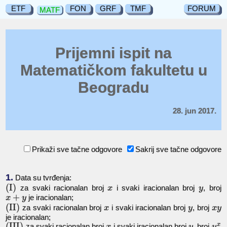
ETF
FON
GRF
TMF
FORUM
MATF
Prijemni ispit na
Matematičkom fakultetu u
Beogradu
28. jun 2017.
Prikaži sve tačne odgovore
Sakrij sve tačne odgovore
1.
Data su tvrđenja:
(
I
)
za svaki racionalan broj
i svaki iracionalan broj
, broj
x
y
+
je iracionalan;
x
y
(
II
)
za svaki racionalan broj
i svaki iracionalan broj
, broj
x
y
x
y
je iracionalan;
(
III
)
x
za svaki racionalan broj
i svaki iracionalan broj
, broj
x
y
y