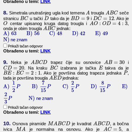
Obrađeno u temi:
LINK
8.
Simetrala unutrašnjeg ugla kod temena
trougla
seče
A
A
B
C
=
9
=
12
stranicu
u tački
tako da je
i
. Ako je
B
C
D
B
D
D
C
:
=
4
:
3
centar upisanog kruga datog trougla i
,
O
A
O
O
D
onda je obim trougla
jednak:
A
B
C
A)
63
B)
56
C)
48
D)
42
E)
49
N)
ne znam
Prikaži tačan odgovor
Obrađeno u temi:
LINK
9.
=
30
Neka je
trapez čije su osnovice
i
A
B
C
D
A
B
=
20
. Na kraku
izabrana je tačka
takva da je
C
D
B
C
E
:
=
2
:
1
. Ako je površina datog trapeza jednaka
,
B
E
E
C
P
tada je površina trougla
jednaka:
A
E
D
1
7
2
8
A)
B)
C)
D)
E)
P
P
P
P
2
15
5
15
2
N)
ne znam
P
3
Prikaži tačan odgovor
Obrađeno u temi:
LINK
10.
Osnova piramide
je kvadrat
, a bočna
M
A
B
C
D
A
B
C
D
=
5
ivica
je normalna na osnovu. Ako je
, a
M
A
A
C