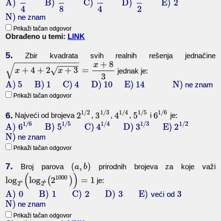
A)
B)
C)
D)
E)
2
4
8
4
2
N)
ne znam
Prikaži tačan odgovor
Obrađeno u temi:
LINK
5.
Zbir kvadrata svih realnih rešenja jednačine
−
−
−
−
−
−
−
−
−
−
−
−
−
+
8
x
−
−
−
−
−
√
+
4
+
2
+
3
=
√
jednak je:
x
x
3
A)
5
B)
1
C)
4
D)
10
E)
14
N)
ne znam
Prikaži tačan odgovor
1
/
4
1
/
2
1
/
5
1
/
6
1
/
3
6.
2
3
4
5
6
Najveći od brojeva
,
,
,
i
je:
1
/
4
1
/
6
1
/
5
1
/
2
1
/
3
A)
6
B)
5
C)
4
D)
3
E)
2
N)
ne znam
Prikaži tačan odgovor
7.
(
,
)
Broj parova
prirodnih brojeva za koje važi
a
b
(
)
1000
log
log
(
2
)
=
1
je:
a
2
b
2
A)
0
B)
1
C)
2
D)
3
E)
3
veći od
N)
ne znam
Prikaži tačan odgovor