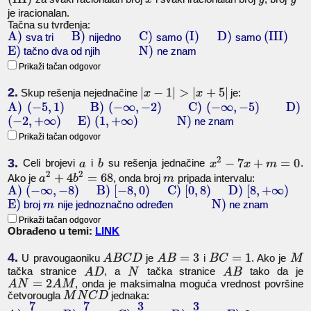
je iracionalan.
Tačna su tvrđenja:
A)
B)
C)
(
I
)
D)
(
III
)
sva tri
nijedno
samo
samo
E)
N)
tačno dva od njih
ne znam
Prikaži tačan odgovor
2.
|
−
1
|
>
|
+
5
|
Skup rešenja nejednačine
je:
x
x
A)
(
−
5
,
1
)
B)
(
−
∞
,
−
2
)
C)
(
−
∞
,
−
5
)
D)
(
−
2
,
+
∞
)
E)
(
1
,
+
∞
)
N)
ne znam
Prikaži tačan odgovor
2
3.
−
7
+
=
0
Celi brojevi
i
su rešenja jednačine
.
a
b
x
x
m
2
2
+
4
=
68
Ako je
, onda broj
pripada intervalu:
a
b
m
A)
(
−
∞
,
−
8
)
B)
[
−
8
,
0
)
C)
[
0
,
8
)
D)
[
8
,
+
∞
)
E)
N)
broj
nije jednoznačno određen
ne znam
m
Prikaži tačan odgovor
Obrađeno u temi:
LINK
4.
=
3
=
1
U pravougaoniku
je
i
. Ako je
A
B
C
D
A
B
B
C
M
tačka stranice
, a
tačka stranice
tako da je
A
D
N
A
B
=
2
, onda je maksimalna moguća vrednost površine
A
N
A
M
četvorougla
jednaka:
M
N
C
D
7
7
3
3